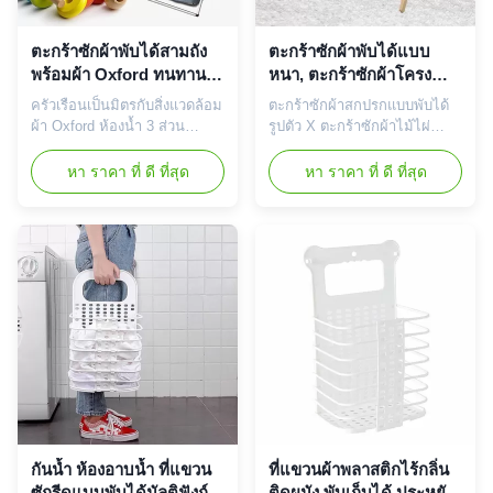
ตะกร้าซักผ้าพับได้สามถัง
ตะกร้าซักผ้าพับได้แบบ
พร้อมผ้า Oxford ทนทาน
หนา, ตะกร้าซักผ้าโครง
ต่อสิ่งแวดล้อม
ไม้ไผ่ทนทาน
ครัวเรือนเป็นมิตรกับสิ่งแวดล้อม
ตะกร้าซักผ้าสกปรกแบบพับได้
ผ้า Oxford ห้องน้ำ 3 ส่วน
รูปตัว X ตะกร้าซักผ้าไม้ไผ่
ทนทานตะกร้าซักผ้า 【ความจุ
ทนทาน คุณสามารถทำอะไรกับ
ขนาดใหญ่ 3 ส่วน】ขนาดโดย
เสื้อผ้าสกปรกของคุณ? การโยน
หา ราคา ที่ ดี ที่สุด
หา ราคา ที่ ดี ที่สุด
รวมของเครื่องคัดแยกผ้าคือ
ลงบนเตียงหรือในตู้เสื้อผ้าไม่ดี
ประมาณ 26.77 x 14.96 x
ต่อสุขภาพบางที ตะกร้าซักผ้า
23.62 นิ้วเป็น 3 ส่วนเพื่อแยก
สามชั้นแบบพกพานี้เหมาะ
เสื้อผ้าตามสี 【ทนทานและน้ำ
สำหรับคุณมันทำจากวัสดุ
หนักเบา】ตะกร้าซักผ้ามีน้ำ
คุณภาพสูง ทนทาน และ
หนักเบาแต่ทนทานสำหรับการ
ทนทาน.มันจะทำงานได้อย่าง
ใช้งานบ่อยครั้งออกแบบด้วย
สมบูรณ์แบบสำหรับคุณมีการ
โครงอะลูมิเนียมแบบถ...
ออกแบบที่กะทัดรัดและสวยงา
มก...
กันน้ำ ห้องอาบน้ำ ที่แขวน
ที่แขวนผ้าพลาสติกไร้กลิ่น
ซักรีดแบบพับได้มัลติฟังก์ชั่
ติดผนัง พับเก็บได้ ประหยัด