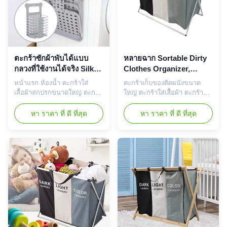
ตะกร้าซักผ้าพับได้แบบ
หลายฉาก Sortable Dirty
กลวงที่ใช้งานได้จริง Silk
Clothes Organizer,
Road Enterprise ติดผนัง
ตะกร้าซักผ้า Ultralight 3
หน้าแรก ห้องน้ำ ตะกร้าใส่
ตะกร้าเก็บของติดผนังขนาด
ทนทาน
ตะกร้า
เสื้อผ้าสกปรกขนาดใหญ่ ตะกร้า
ใหญ่ ตะกร้าใส่เสื้อผ้า ตะกร้าซัก
ซักผ้าพลาสติกแบบแขวนผนัง
ผ้า ลักษณะเฉพาะ: ตะกร้าซักผ้า
พับได้ รายละเอียดสินค้า นี่คือ
ความจุขนาดใหญ่ 3 ส่วน -
หา ราคา ที่ ดี ที่สุด
หา ราคา ที่ ดี ที่สุด
ตะกร้าซักผ้าแบบแขวนแบบพับ
ตะกร้าซักผ้าแบ่งออกเป็น 3 ส่วน
ได้ ซึ่งสามารถแขวนบนผนังด้วย
เพื่อให้คุณสามารถจัดเรียงสีเข้ม
ตะขอใสไม่มีรอยสำหรับยึด
สีจากแสง เมื่อคุณวางเสื้อผ้าลง
ตะกร้าขนาดเล็กนี้มีการ
ในกระเป๋าถุงซักผ้าแต่ละใบ
ออกแบบที่จับขนาดเล็ก ซึ่ง
สามารถบรรจุผ้าขนาด
สามารถเคลื่อนย้ายไปได้ทุกที่
มาตรฐานได้ถึง 2 ชิ้นตะกร้าซัก
ใช้ในหอพัก ห้องนอน ห้องซักรีด
ผ้าพับได้นี้ พกพาได้สะดวกแ...
ห้องเอนกประส...