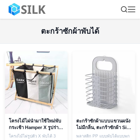
ตะกร้าซักผ้าพับได้
โครงไม้ไผ่นำมาใช้ใหม่พับ
ตะกร้าซักผ้าแบบแขวนผนัง
กระเช้า Hamper X รูปร่าง
ไม่มีกลิ่น, ตะกร้าซักผ้า Silk
ผ้า Oxford ที่ถอดออกได้
Road Enterprise ที่ทนทาน
โครงไม้ไผ่รูปตัว X พับได้ 3
พลาสติก PP แบบพับได้แบบพก