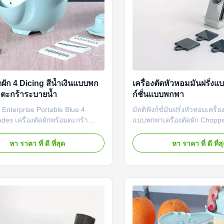
ัดผัก 4 Dicing สีน้ำเงินแบบพก
เครื่องตัดหัวหอมมันฝรั่งแบ
ตะกร้าระบายน้ำ
ก์ชั่นแบบพกพา
 Enterprise Portable Blue 4
มัลติฟังก์ชั่มันฝรั่งหัวหอมเครื
ades เครื่องตัดผักพร้อมตะกร้า
แบบพกพาเครื่องตัดผัก Chopp
คุณสมบัติของสินค้า อัพเกรดใหม่-
ครัวเรือนมัลติฟังก์ชั่เครื่องตัด
่นผักใหม่มาพร้อมคุณสมบัติการ
เครื่องตัดผักแบบพกพาด้วยตน
หา ราคา ที่ ดี ที่สุด
หา ราคา ที่ ดี ที่ส
ี่ไม่เหมือนใคร ซึ่งช่วยให้คุณ
ข้อมูลจำเพาะ ชื่อผลิตภัณฑ์ เคร
ะอาดผักได้โดยตรงผ่านระบบ
Chopper หมายเลขรุ่น TZSM-01
ลังจากที่คุณตัดแล้วข้ามขั้นตอน
เทา สไตล์ มอร์เดน วัสดุ A
มสะอาดที่น่าเบื่อหน่ายและทำให้
การใช้งาน ร้าน...