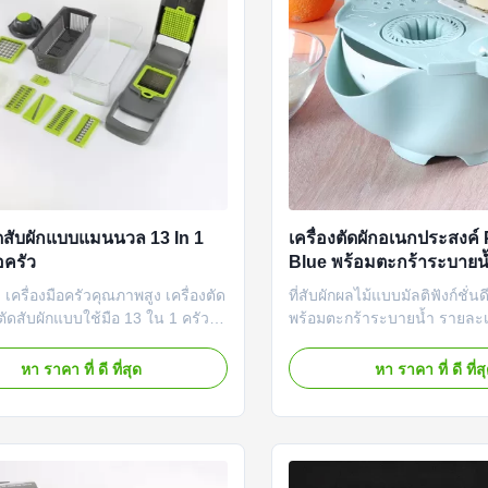
ัดสับผักแบบแมนนวล 13 In 1
เครื่องตัดผักอเนกประสงค์
อครัว
Blue พร้อมตะกร้าระบายน
 เครื่องมือครัวคุณภาพสูง เครื่องตัด
ที่สับผักผลไม้แบบมัลติฟังก์ชั่น
งตัดสับผักแบบใช้มือ 13 ใน 1 ครัว
พร้อมตะกร้าระบายน้ำ รายละเอ
ุปกรณ์เสริมหลายด้วยตนเองเครื่อง
เครื่องหั่นผักของเราเป็นเครื่อง
ื่องตัดผัก Onion Chopper Dicer
ฟังก์ชั่น พร้อมด้วยตะกร้าระ
หา ราคา ที่ ดี ที่สุด
หา ราคา ที่ ดี ที่ส
ดผักเชิงพาณิชย์ ข้อมูลจำเพาะ
และใบมีดที่แตกต่างกันเพื่อ
า สถานที่กำเนิด จีน จังหวัด เจ้อ
ต้องการที่แตกต่างกันใช้งานได้จ
อแบรนด์ ซันซิล หมายเลขรุ่น TZXZ-
ผักมีใบมีดแบบถอดได้หลายใบใ
35*12...
เครื่องตัดผักนี้...