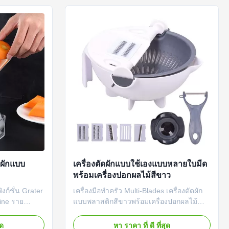
ประ...
เสถียรเสมอ, ง่ายต่อการล้างผักแ...
ดผักแบบ
เครื่องตัดผักแบบใช้เองแบบหลายใบมีด
พร้อมเครื่องปอกผลไม้สีขาว
งก์ชั่น Grater
เครื่องมือทำครัว Multi-Blades เครื่องตัดผัก
ine ราย
แบบพลาสติกสีขาวพร้อมเครื่องปอกผลไม้
ไลซ์ขนาดต่างๆ
คุณสมบัติของสินค้า เครื่องหั่นผัก 9-in-1-
ไม่? เป็นการ
เครื่องตัดสับผักของเราที่มีความจุขนาดใหญ่
ุด
หา ราคา ที่ ดี ที่สุด