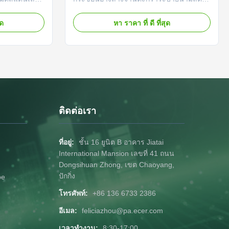
ตัดผัก
ก์ชั่เครื่องตัดผัก ข้อมูลจำเพาะ สิ่งของ ค่า
บดผักของเรามี
สถานที่กำเนิด จีน จังหวัด เจ้อเจียง ชื่อ
ุด
หา ราคา ที่ ดี ที่สุด
่กันมือ ฝาปิด
แบรนด์ ซันซิล หมายเลขรุ่น BZSY-02 ขนาด
ระบายน้ำ
24*26*11ซม. สี เทา+ขาว ชื่อผลิตภัณฑ์
ี้จะช่วย
เครื่องตัดผัก การใช้งาน เครื่องมือผักและผล
ารของคุณให้
ไม้ วัสดุ เอบีเอส+พีพี โลโก้ ...
ติดต่อเรา
ที่อยู่:
ชั้น 16 ยูนิต B อาคาร Jiatai
International Mansion เลขที่ 41 ถนน
Dongsihuan Zhong, เขต Chaoyang,
ปักกิ่ง
be
โทรศัพท์:
+86 136 6733 2386
อีเมล:
feliciazhou@pa.ecer.com
เวลาทำงาน:
8:30-17:00