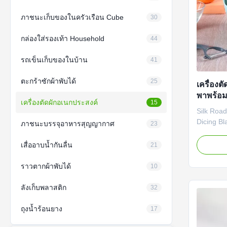
ภาชนะเก็บของในครัวเรือน Cube
30
กล่องใส่รองเท้า Household
44
รถเข็นเก็บของในบ้าน
41
ตะกร้าซักผ้าพับได้
25
เครื่องต
พาพร้อม
เครื่องตัดผักอเนกประสงค์
15
Silk Road
Dicing Bl
ภาชนะบรรจุอาหารสุญญากาศ
23
ระบายน้ำ 
เครื่องหั
เสื่ออาบน้ำกันลื่น
21
ระบายน้ำท
ทำความส
ราวตากผ้าพับได้
10
ระบายน้ำห
การทำควา
ลังเก็บพลาสติก
32
ก...
ถุงน้ำร้อนยาง
17