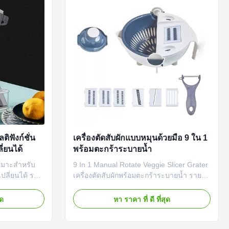
ติฟังก์ชั่น
เครื่องตัดสับผักแบบหมุนด้วยมือ 9 ใน 1
่ยนได้
พร้อมตะกร้าระบายน้ำ
เหมาะสำหรับ
9 In 1 Manual Rotate Veggie Slicer Grater
ปลี่ยนได้ ราย
เครื่องตัดสับผักพร้อมตะกร้าระบายน้ำ ราย
ของเราสามารถ
ละเอียดสินค้า คุณสามารถใช้หัวมีดที่แตก
สามารถเปลี่ยน
ต่างกันได้ตามความต้องการของคุณ มัน
ุด
หา ราคา ที่ ดี ที่สุด
าร คุณ
สะดวกกว่าสำหรับคุณในการปรุงอาหารตัด
สนองความ
และล้าง, ง่ายและรวดเร็ว, หัวเข็มขัดหมุนได้,
งแบบพับได้ของ
มุมหมุนอัตโนมัติ, ตะกร้ายางมะตอยมีความ