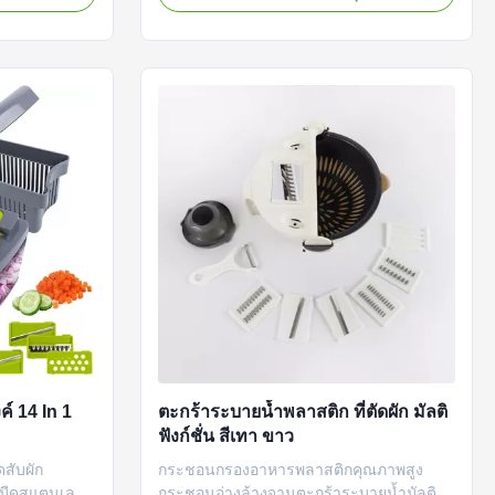
งส่วนข้อมูล
หั่นฝอย ตัดดอกไม้ หั่น บด และฟังก์ชั่นอื่นๆ
เดียวเท่านั้น
ใช้สิ่งที่คุณต้องการ ใบมีดเปลี่ยนได้ในรูปแบบ
รูปแบบลูกเต๋า
ขนาด และความหนาที่แตกต่างกัน ทำความ
สะอาดและใช้งา...
์ 14 In 1
ตะกร้าระบายน้ำพลาสติก ที่ตัดผัก มัลติ
ฟังก์ชั่น สีเทา ขาว
ดสับผัก
กระชอนกรองอาหารพลาสติกคุณภาพสูง
ใบมีดสแตนเลส
กระชอนอ่างล้างจานตะกร้าระบายน้ำมัลติฟัง