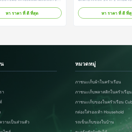
 ☆1 ผลิตภัณฑ์นี้ใช้กันอย่างแพร่
8 ใบ รายละเอียดสินค้า เครื่อง
องครัวและร้านอาหารใช้งานง่าย
อเนกประสงค์ 14 in 1: เครื่อง
หา ราคา ที่ ดี ที่สุด
หา ราคา ที่ ดี ที่ส
เป็นตัวเลือกที่ดีที่สุดสำหรับการ
ใบมีด 8 แบบ ที่ปอก ที่แยกไข่ ที
อกผัก ☆2, คุณสามารถตัดชีส,
เอนกประสงค์ ภาชนะ ตะกร้า
ศ, หัวหอม, แตงกวาและกะหล่ำปลี
อุปกรณ์ในครัวที่ใช้งานได้จริงน
งขนาดและความหนาที...
บรรเทาเวลาในการเตรียมอาห
เ...
วน
หมวดหมู่
ภาชนะเก็บผ้าในครัวเรือน
เรา
ภาชนะเก็บพลาสติกในครัวเรือน
ฑ์
ภาชนะเก็บของในครัวเรือน Cu
า
กล่องใส่รองเท้า Household
วามเป็นส่วนตัว
รถเข็นเก็บของในบ้าน
็บไซต์
ตะกร้าซักผ้าพับได้