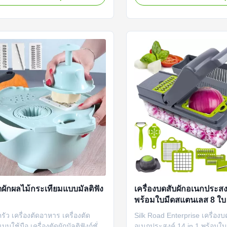
ะตะแกรงที่เรียบลื่นใบมีดของ
ฝึกฝนที่ยอดเยี่ยม! แต่ถ้าตัวแบ่
ัดหัวหอมสับหัวหอมสามารถปรับและ
ของคุณเสนอทางเลือกในการตัด
ง่ายเครื่องตัดสับอาหาร & เครื่องตัด
มันจะยากสำหรับคุณที่จะสร้าง
และสับสามารถตัดมันฝร...
ที่หลากหลาย แต่อย่ากังวล ...
ัดผักผลไม้กระเทียมแบบมัลติฟัง
เครื่องบดสับผักอเนกประสงค
พร้อมใบมีดสแตนเลส 8 ใบ
ครัว เครื่องตัดอาหาร เครื่องตัด
Silk Road Enterprise เครื่องบ
บใช้มือ เครื่องตัดผักมัลติฟังก์ชั่น
อเนกประสงค์ 14 in 1 พร้อม