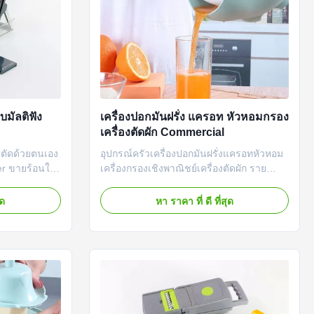
บมัลติฟัง
เครื่องปอกมันฝรั่ง แครอท หัวหอมกรอง
เครื่องตัดผัก Commercial
่องตัดด้วยตนเอง
อุปกรณ์ครัวเครื่องปอกมันฝรั่งแครอทหัวหอม
er ขายร้อนใน
เครื่องกรองเชิงพาณิชย์เครื่องตัดผัก ราย
หัวหอมมันฝรั่ง
ละเอียดสินค้า ฝานผักของเราเป็นเครื่องหั่น
เอง Chopper
ผักวิเศษมัลติฟังก์ชั่นพร้อมตะกร้าระบายน้ำ
ุด
หา ราคา ที่ ดี ที่สุด
ื่องตัดผัก
ภาชนะ และใบมีดต่างๆ เพื่อตอบสนองความ
 สี น้ำเงิน
ต้องการที่แตกต่างกันของคุณใช้งานได้จริง
BS+PS+PET+PP
มาก: เครื่องหั่นผักมีใบมีดแบบถอดได้หลายใบ
ใช้งานง่าย: เครื่องตัด...