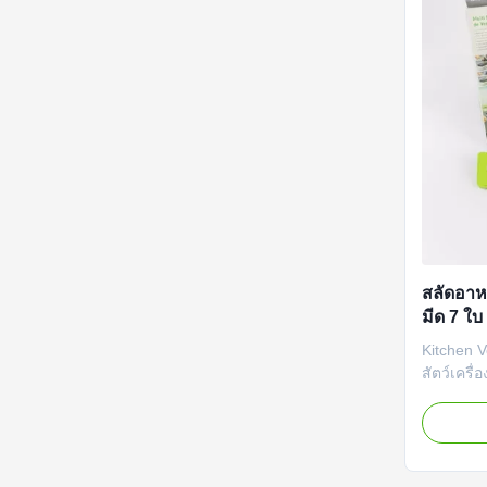
สลัดอาหา
มีด 7 ใบ
Kitchen V
สัตว์เครื
รายละเอีย
สามารถตั
ได้ 7 แบ
สามารถฉี
ต้องการส