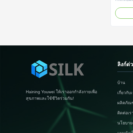
คุณสมบัติ
หลายในห้
และทนทาน 
หั่นและป
มะเขือเท
ในรูปทร
ลิงก์ด่
บ้าน
Haining Youwei ให้เราออกกำลังกายเพื่อ
เกี่ยวกับ
สุขภาพและใช้ชีวิตร่วมกัน!
ผลิตภัณ
ติดต่อเร
นโยบายค
แผนผังเว