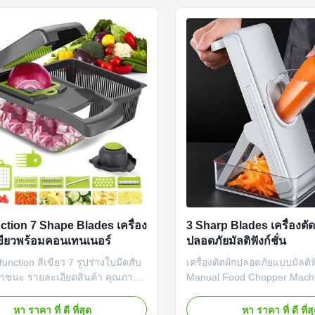
่องตัดผักทำให้เครื่องตัด...
เครื่องตัดผักทำให้เครื่องตัดผัก
ction 7 Shape Blades เครื่อง
3 Sharp Blades เครื่องตั
เขียวพร้อมคอนเทนเนอร์
ปลอดภัยมัลติฟังก์ชั่น
function สีเขียว 7 รูปร่างใบมีดสับ
เครื่องตัดผักปลอดภัยแบบมัลติฟั
ภาชนะ รายละเอียดสินค้า คุณภาพ
Manual Food Chopper Mach
ชื่อถือได้:มีดหั่นอาหารทำจากส
ละเอียดสินค้า คุณชอบที่จะส
ื่อรักษาความคมของมีดโกนเพื่อ
และเตรียมอาหารจานอร่อยหรือ
หา ราคา ที่ ดี ที่สุด
หา ราคา ที่ ดี ที่ส