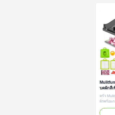
ได้ของเครื
Mulitfun
บดผักสี
ครัว Mulit
ผักพร้อม
คงทนและเ
แตนเลสเพ