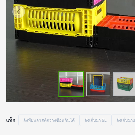
แท็ก
ลังพับพลาสติกวางซ้อนกันได้
ลังเก็บผัก 5L
ลังเก็บผัก