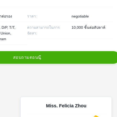
าต่อรอง
ราคา:
negotiable
 D/P, T/T,
ความสามารถในการ
10,000 ชิ้นต่อสัปดาห์
 Union,
จัดหา:
ram
ส
อ
บ
ถ
า
ม
ต
อ
น
น
Miss. Felicia Zhou