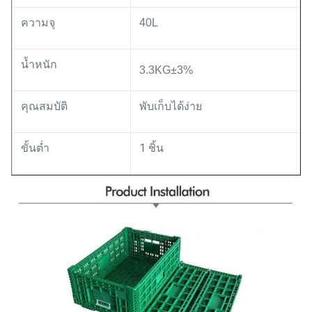
ความจุ
40L
น้ำหนัก
3.3KG±3%
คุณสมบัติ
พับเก็บได้ง่าย
ขั้นต่ำ
1 ชิ้น