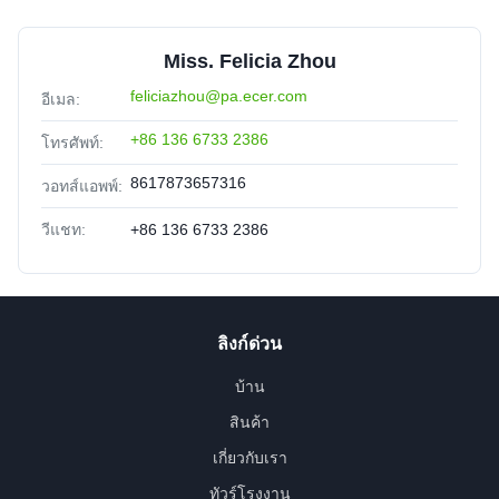
Miss. Felicia Zhou
feliciazhou@pa.ecer.com
อีเมล:
+86 136 6733 2386
โทรศัพท์:
8617873657316
วอทส์แอพพ์:
วีแชท:
+86 136 6733 2386
ลิงก์ด่วน
บ้าน
สินค้า
เกี่ยวกับเรา
ทัวร์โรงงาน