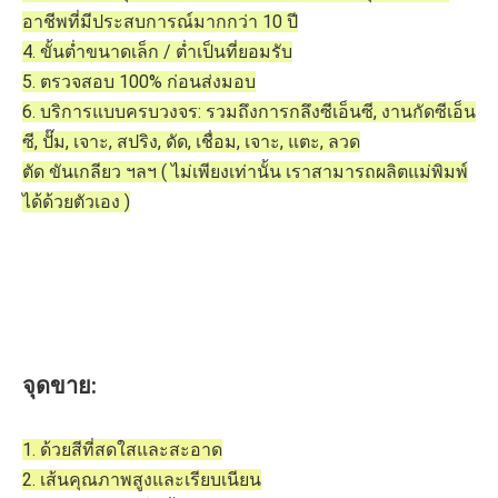
อาชีพที่มีประสบการณ์มากกว่า 10 ปี
4. ขั้นต่ำขนาดเล็ก / ต่ำเป็นที่ยอมรับ
5. ตรวจสอบ 100% ก่อนส่งมอบ
6. บริการแบบครบวงจร: รวมถึงการกลึงซีเอ็นซี, งานกัดซีเอ็น
ซี, ปั๊ม, เจาะ, สปริง, ดัด, เชื่อม, เจาะ, แตะ, ลวด
ตัด ขันเกลียว ฯลฯ ( ไม่เพียงเท่านั้น เราสามารถผลิตแม่พิมพ์
ได้ด้วยตัวเอง )
จุดขาย:
1. ด้วยสีที่สดใสและสะอาด
2. เส้นคุณภาพสูงและเรียบเนียน