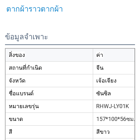
ตากผ้าราวตากผ้า
ข้อมูลจำเพาะ
สิ่งของ
ค่า
สถานที่กำเนิด
จีน
จังหวัด
เจ้อเจียง
ชื่อแบรนด์
ซันซิล
หมายเลขรุ่น
RHWJ-LY01K
ขนาด
157*100*56ซม.
สี
สีขาว