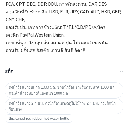
FCA, CPT, DEQ, DDP, DDU, การจัดส่งด่วน, DAF, DES；
สกุลเงินที่รับชำระเงิน: USD, EUR, JPY, CAD, AUD, HKD, GBP, 
CNY, CHF;
ยอมรับประเภทการชำระเงิน: T/T,L/C,D/PD/A,บัตร
เครดิต,PayPal,Western Union;
ภาษาที่พูด: อังกฤษ จีน สเปน ญี่ปุ่น โปรตุเกส เยอรมัน 
อาหรับ ฝรั่งเศส รัสเซีย เกาหลี ฮินดี อิตาลี
แท็ก
ถุงน้ำร้อนยางขนาด 1000 มล. ขวดน้ำร้อนยางสีแดงขนาด 1000 มล.
กระติกน้ำร้อนยางสีแดงหนา 1000 มล
ถุงน้ำร้อนยาง 2.4 มม. ถุงน้ำร้อนยางฤดูใบไม้ร่วง 2.4 มม. กระติกน้ำ
ร้อนยาง
thickened red rubber hot water bottle