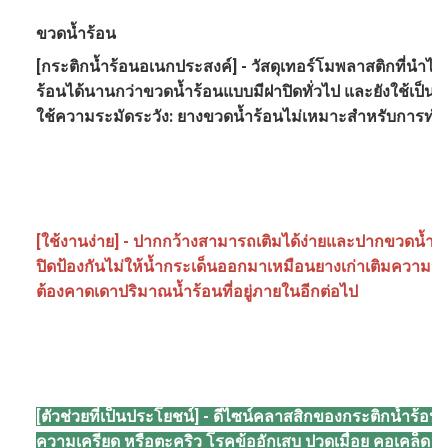
ขวดน้ำร้อน
[กระติกน้ำร้อนอเนกประสงค์] - วัสดุเทอร์โมพลาสติกที่นำไป
ร้อนได้นานกว่าขวดน้ำร้อนแบบมีฝาปิดทั่วไป และยังใช้เป็นถุ
ใช้ความระมัดระวัง: ยางขวดน้ำร้อนไม่เหมาะสำหรับการ
[ใช้งานง่าย] - ปากกว้างสามารถเติมได้ง่ายและปากขวดน้ำร้
ปิดป้องกันไม่ให้น้ำกระเด็นออกมาเหมือนยางเก่าเติมความจุส
ต้องคาดเดาปริมาณน้ำร้อนที่อยู่ภายในอีกต่อไป
[ตัวช่วยที่เป็นประโยชน์] - ดีไซน์คลาสสิกของกระติกน้ำร้อน
ความเครียด หรือตะคริว โรคข้ออักเสบ ปวดเมื่อย คอเคล็ด ป