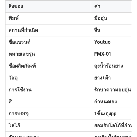
สิ่งของ
ค่า
พิมพ์
มืออุ่น
สถานที่กำเนิด
จีน
ชื่อแบรนด์
Youtuo
หมายเลขรุ่น
FMX-01
ชื่อผลิตภัณฑ์
ถุงน้ำร้อนยาง
วัสดุ
ยาง+ผ้า
การใช้งาน
รักษาความอบอุ่น
สี
กำหนดเอง
การบรรจุ
1ชิ้น/ถุงpp
โลโก้
ยอมรับโลโก้ที่กำห