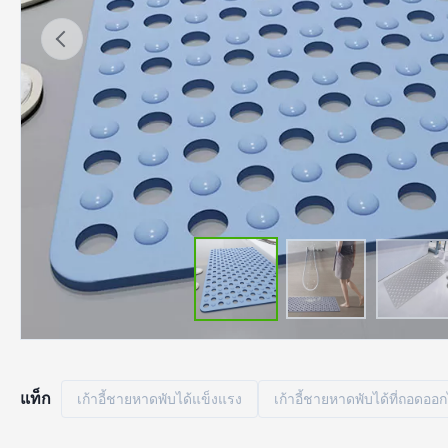
แท็ก
เก้าอี้ชายหาดพับได้แข็งแรง
เก้าอี้ชายหาดพับได้ที่ถอดออก