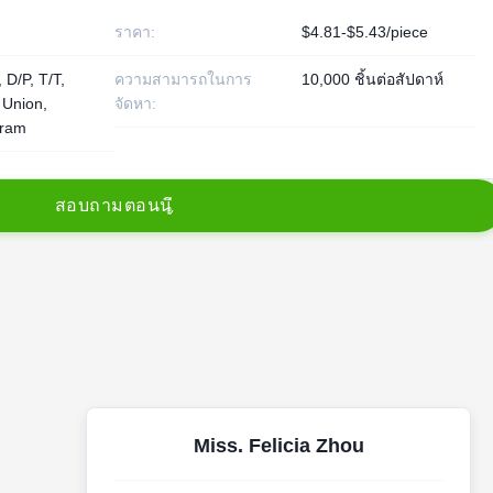
ราคา:
$4.81-$5.43/piece
 D/P, T/T,
ความสามารถในการ
10,000 ชิ้นต่อสัปดาห์
 Union,
จัดหา:
ram
ส
อ
บ
ถ
า
ม
ต
อ
น
น
Miss. Felicia Zhou