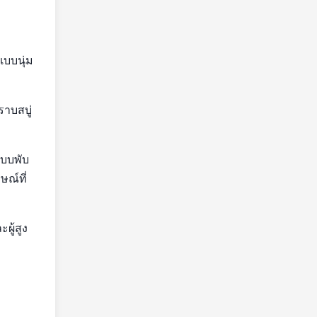
แบบนุ่ม
ราบสบู่
แบบพับ
ณ์ที่
ผู้สูง