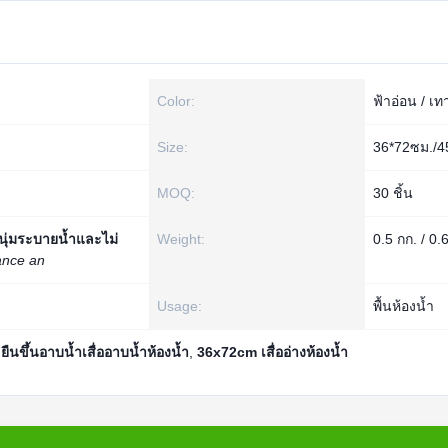
Color:
ฟ้าอ่อน / เท
Size:
36*72ซม./4
MOQ:
30 ชิ้น
นุ่มระบายน้ำและไม่
Weight:
0.5 กก. / 0.
ance an
Usage:
พื้นห้องน้ำ
,
ยืนขึ้นอาบน้ำเสื่ออาบน้ำห้องน้ำ
,
36x72cm เสื่ออ่างห้องน้ำ