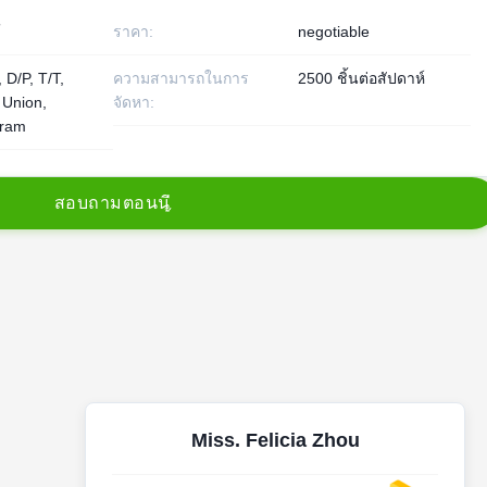
้
ราคา:
negotiable
 D/P, T/T,
ความสามารถในการ
2500 ชิ้นต่อสัปดาห์
 Union,
จัดหา:
ram
ส
อ
บ
ถ
า
ม
ต
อ
น
น
Miss. Felicia Zhou