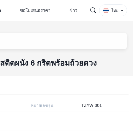
า
ขอใบเสนอราคา
ข่าว
ไทย
ใสติดผนัง 6 กริดพร้อมถ้วยตวง
หมายเลขรุ่น:
TZYW-301