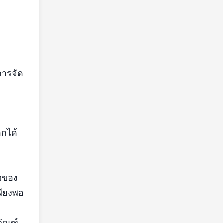
การจัด
กได้
ัวของ
พียงพอ
ภัณฑ์