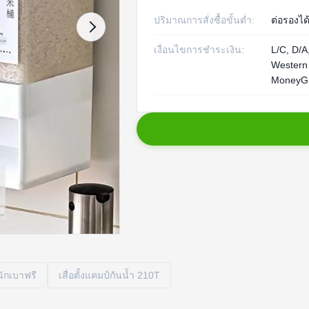
ปริมาณการสั่งซื้อขั้นต่ำ:
ต่อรองได
เงื่อนไขการชำระเงิน:
L/C, D/A,
Western
MoneyG
นักเบาฟรี
เสื่อตั้งแคมป์กันน้ำ 210T